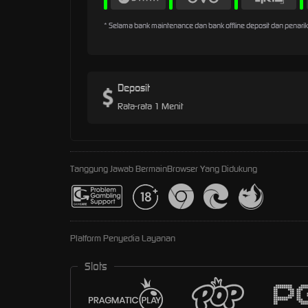
* Selama bank maintenance dan bank offline deposit dan penarik
Deposit
Rata-rata 1 Menit
Tanggung Jawab Bermain
Browser Yang Didukung
Platform Penyedia Layanan
Slots