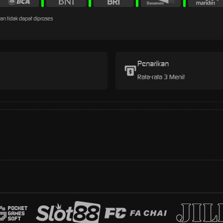
an tidak dapat diproses
Penarikan
Rata-rata 3 Menit