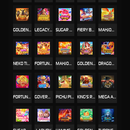
GOLDEN RHINO
LEGACY OF AZTEC
SUGAR FRENZY
FIERY BOXING
MAHJONG WAYS 3+
NEKO TITAN
FORTUNE HORSES
MAHJONG WAYS 3
GOLDEN ISLAND
DRAGON TIGER SHOWDOWN
FORTUNE TRIO
GOVERNMENT DISCO 2
PICHU PICHU
KING'S REALM
MEGA ACE