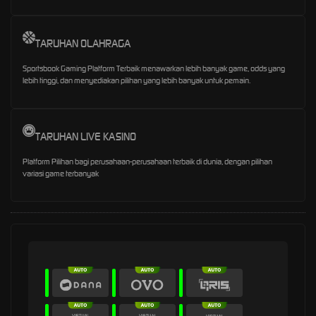
TARUHAN OLAHRAGA
Sportsbook Gaming Platform Terbaik menawarkan lebih banyak game, odds yang
lebih tinggi, dan menyediakan pilihan yang lebih banyak untuk pemain.
TARUHAN LIVE KASINO
Platform Pilihan bagi perusahaan-perusahaan terbaik di dunia, dengan pilihan
variasi game terbanyak