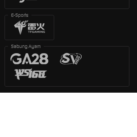
E-Sports
Sabung Ayam