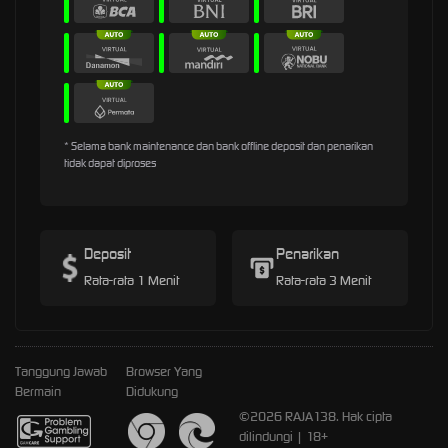
* Selama bank maintenance dan bank offline deposit dan penarikan
tidak dapat diproses
Deposit
Penarikan
Rata-rata 1 Menit
Rata-rata 3 Menit
Tanggung Jawab
Browser Yang
Bermain
Didukung
©2026 RAJA138. Hak cipta
dilindungi | 18+