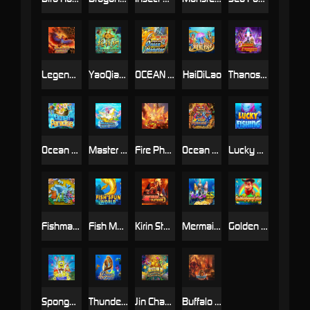
Legend of the phoenix
YaoQianShu
OCEAN MONSTER 2
HaiDiLao
Thanos Avengers
Ocean Paradise
Master Of The Deep
Fire Phoenix
Ocean King 3
Lucky Fishing
Fishman Wharf
Fish Music World
Kirin Storm
Mermaids-6s
Golden Legend Plus
Spongebob
Thunder Dragon
Jin Chan Bu Yu
Buffalo thunder