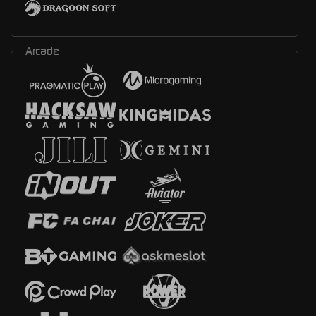
Arcade