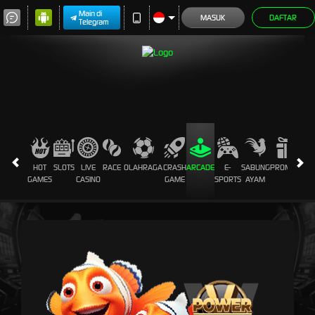
Main di
MASUK
DAFTAR
Telegram
HOT
SLOTS
LIVE
RACE
OLAHRAGA
CRASH
ARCADE
E-
SABUNG
PROMOSI
GAMES
CASINO
GAME
SPORTS
AYAM