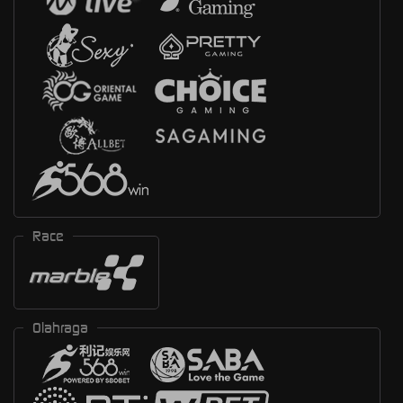
Race
Olahraga