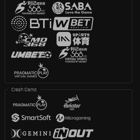
Crash Game