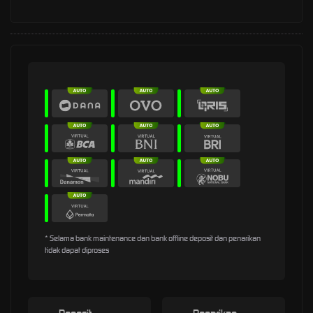
* Selama bank maintenance dan bank offline deposit dan penarikan
tidak dapat diproses