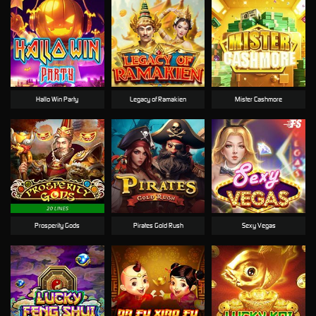
Hallo Win Party
Legacy of Ramakien
Mister Cashmore
Prosperity Gods
Pirates Gold Rush
Sexy Vegas