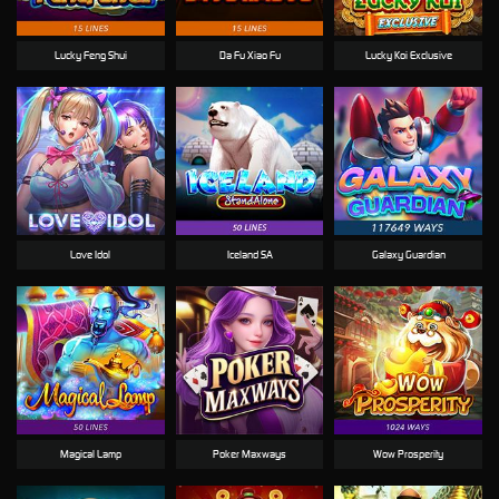
Lucky Feng Shui
Da Fu Xiao Fu
Lucky Koi Exclusive
Love Idol
Iceland SA
Galaxy Guardian
Magical Lamp
Poker Maxways
Wow Prosperity