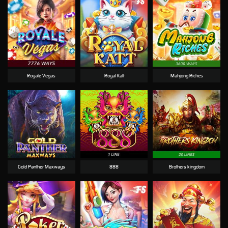
Royale Vegas
Royal Katt
Mahjong Riches
Gold Panther Maxways
888
Brothers kingdom