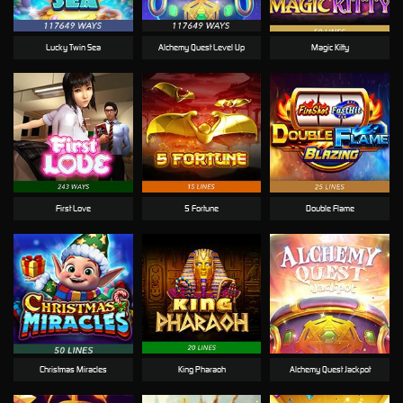
Lucky Twin Sea
Alchemy Quest Level Up
Magic Kitty
First Love
5 Fortune
Double Flame
Christmas Miracles
King Pharaoh
Alchemy Quest Jackpot