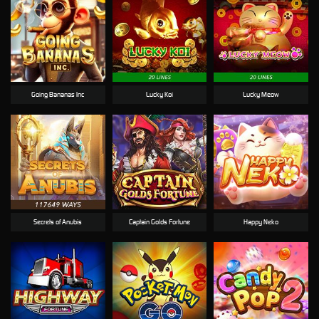
Going Bananas Inc
Lucky Koi
Lucky Meow
Secrets of Anubis
Captain Golds Fortune
Happy Neko