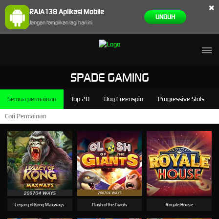
×
RAJA138 Aplikasi Mobile
UNDUH
Jangan tampilkan lagi hari ini
SPADE GAMING
Semua permainan
Top 20
Buy Freenspin
Progressive Slots
Legacy of Kong Maxways
Clash of the Giants
Royale House