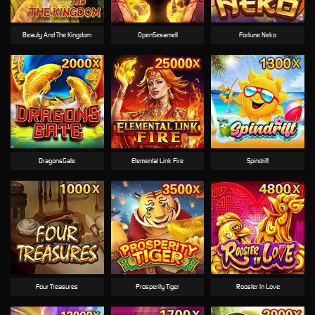
Beauty And The Kingdom
OpenSesameII
Fortune Neko
DragonsGate
Elemental Link Fire
Spindrift
Four Treasures
Prosperity Tiger
Rooster In Love