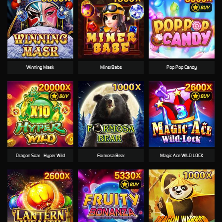
Winning Mask
MinerBabe
Pop Pop Candy
Dragon Soar - Hyper Wild
Formosa Bear
Magic Ace WILD LOCK