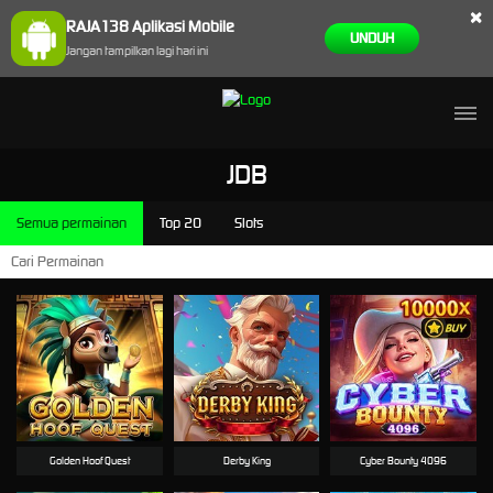
×
RAJA138 Aplikasi Mobile
UNDUH
Jangan tampilkan lagi hari ini
JDB
Semua permainan
Top 20
Slots
Golden Hoof Quest
Derby King
Cyber Bounty 4096