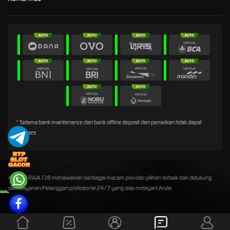
* Selama bank maintenance dan bank offline deposit dan penarikan tidak dapat
diproses
©2026 RAJA138 menawarkan berbagai macam provider pilihan terbaik dan didukung
oleh Layanan Pelanggan profesional 24/7 yang siap melayani Anda.