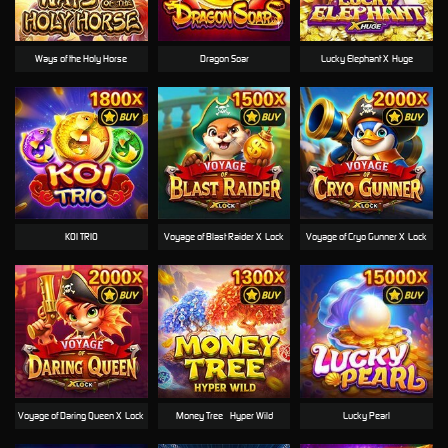
Ways of the Holy Horse
Dragon Soar
Lucky Elephant X-Huge
KOI TRIO
Voyage of Blast Raider X-Lock
Voyage of Cryo Gunner X-Lock
Voyage of Daring Queen X-Lock
Money Tree - Hyper Wild
Lucky Pearl