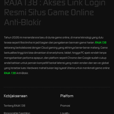
RAJA138 : Akses Link Login
Resmi Situs Game Online
Anti-Blokir
Tahun 2026 ini menandai era baru di dunia game online, di mana teknologi yang dulu
terasa seperti fiksi ilmiha ini jadi bagian dari pengalaman bermain game harian.
RAJA138
sekarang berkolaborasi dengan Cloud gaming yang akhirnya benar-benar matang. Game
berkualitas tinggi kini bisa dimainkan di smartphone, tablet, hingga PC spek rendah tanpa
mengorbankan performa apapun, dan platform seperti Chrome dan Google sudah cukup
andal bahkan untuk pemain kompetitif berkat latensi yang makin rendan dan server global
yang tersebar luas. Hardware mahal bukan lagi syarat Utama untuk menikmati game online
RAJA 138
Anti-Blokir.
Kebijaksanaan
Platform
Tentang RAJA138
Promosi
Responsible Gambling
Loyalty