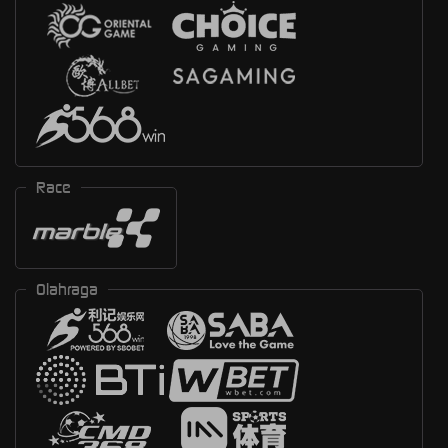
Race
Olahraga