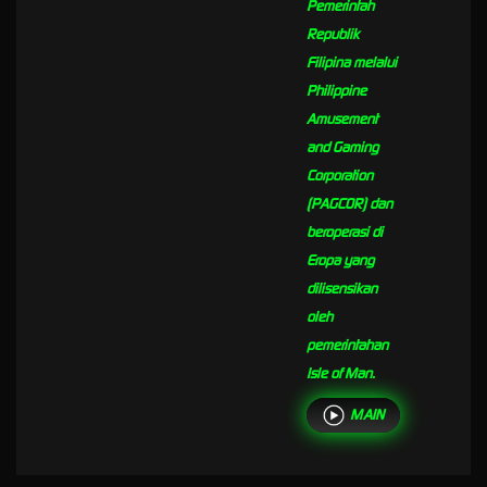
Pemerintah
Republik
Filipina melalui
Philippine
Amusement
and Gaming
Corporation
(PAGCOR) dan
beroperasi di
Eropa yang
dilisensikan
oleh
pemerintahan
Isle of Man.
MAIN