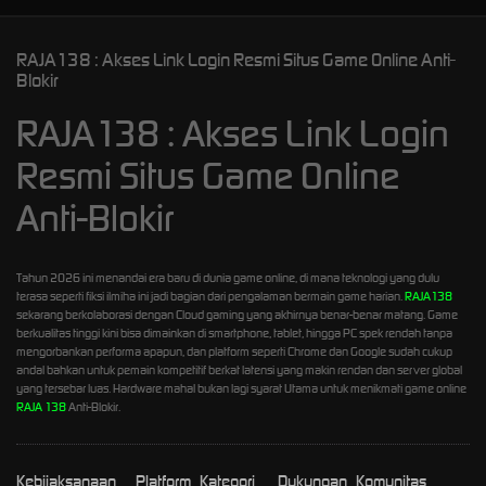
RAJA138 : Akses Link Login Resmi Situs Game Online Anti-
Blokir
RAJA138 : Akses Link Login
Resmi Situs Game Online
Anti-Blokir
Tahun 2026 ini menandai era baru di dunia game online, di mana teknologi yang dulu
terasa seperti fiksi ilmiha ini jadi bagian dari pengalaman bermain game harian.
RAJA138
sekarang berkolaborasi dengan Cloud gaming yang akhirnya benar-benar matang. Game
berkualitas tinggi kini bisa dimainkan di smartphone, tablet, hingga PC spek rendah tanpa
mengorbankan performa apapun, dan platform seperti Chrome dan Google sudah cukup
andal bahkan untuk pemain kompetitif berkat latensi yang makin rendan dan server global
yang tersebar luas. Hardware mahal bukan lagi syarat Utama untuk menikmati game online
RAJA 138
Anti-Blokir.
Kebijaksanaan
Platform
Kategori
Dukungan
Komunitas