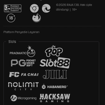
©2026 RAJA138. Hak cipta
dilindungi | 18+
Platform Penyedia Layanan
Slots