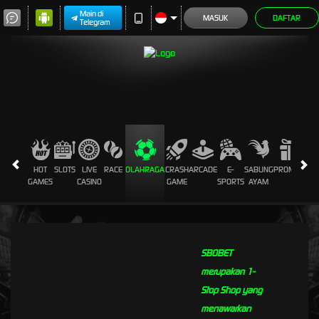
Main di
MASUK
DAFTAR
Telegram
HOT
SLOTS
LIVE
RACE
OLAHRAGA
CRASH
ARCADE
E-
SABUNG
PROMOSI
GAMES
CASINO
GAME
SPORTS
AYAM
SBOBET
merupakan 1-
Stop Shop yang
menawarkan