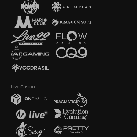
Live Casino