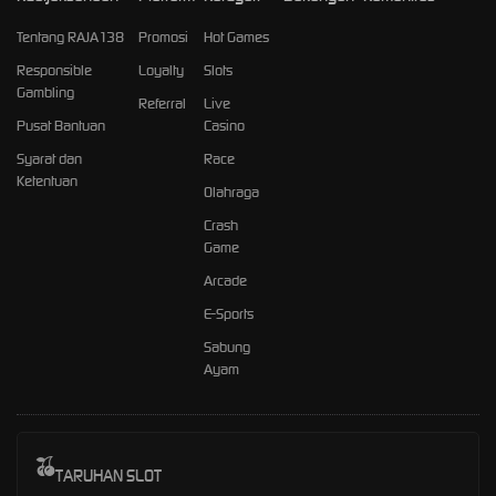
Tentang RAJA138
Promosi
Hot Games
Responsible
Loyalty
Slots
Gambling
Referral
Live
Pusat Bantuan
Casino
Syarat dan
Race
Ketentuan
Olahraga
Crash
Game
Arcade
E-Sports
Sabung
Ayam
TARUHAN SLOT