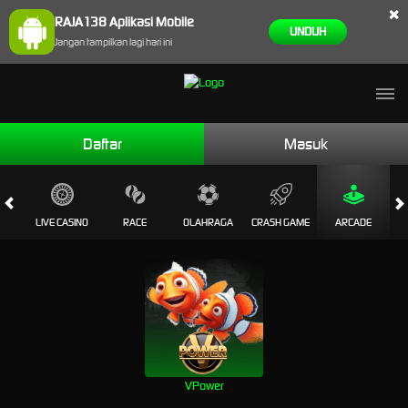
×
RAJA138 Aplikasi Mobile
UNDUH
Jangan tampilkan lagi hari ini
Daftar
Masuk
S
LIVE CASINO
RACE
OLAHRAGA
CRASH GAME
ARCADE
VPower