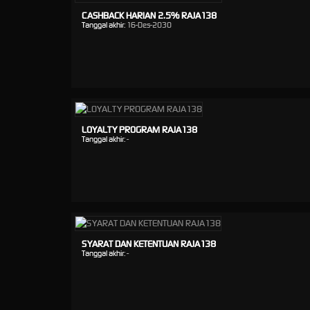
CASHBACK HARIAN 2.5% RAJA138
Tanggal akhir:
16-Des-2030
LOYALTY PROGRAM RAJA138
Tanggal akhir:
-
SYARAT DAN KETENTUAN RAJA138
Tanggal akhir:
-