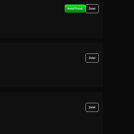
Ambil Promo
Detail
Detail
Detail