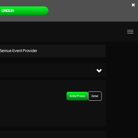
×
UNDUH
Semua Event Provider
Ambil Promo
Detail