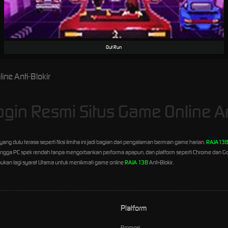
Out Run
ne Anti-Blokir
gin Resmi Situs Game Online An
ang dulu terasa seperti fiksi ilmiha ini jadi bagian dari pengalaman bermain game harian.
RAJA13
t, hingga PC spek rendah tanpa mengorbankan performa apapun, dan platform seperti Chrome dan G
bukan lagi syarat Utama untuk menikmati game online
RAJA 138
Anti-Blokir.
Platform
Promosi