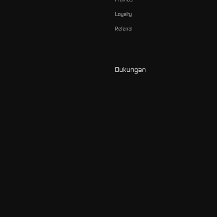
Loyalty
Referral
Dukungan