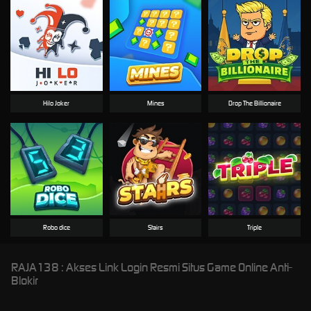
Hilo Joker
Mines
Drop The Billionaire
Robo dice
Stairs
Triple
RAJA138 : Akses Link Login Resmi Situs Game Online Anti-
Blokir