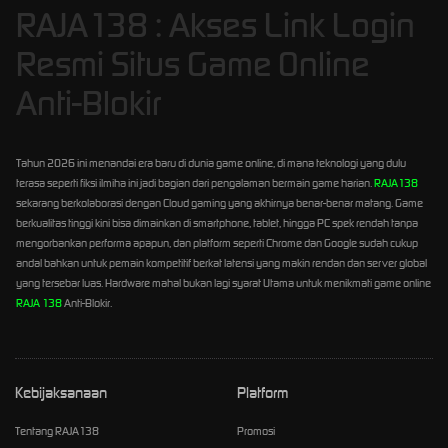
RAJA138 : Akses Link Login
Resmi Situs Game Online
Anti-Blokir
Tahun 2026 ini menandai era baru di dunia game online, di mana teknologi yang dulu
terasa seperti fiksi ilmiha ini jadi bagian dari pengalaman bermain game harian.
RAJA138
sekarang berkolaborasi dengan Cloud gaming yang akhirnya benar-benar matang. Game
berkualitas tinggi kini bisa dimainkan di smartphone, tablet, hingga PC spek rendah tanpa
mengorbankan performa apapun, dan platform seperti Chrome dan Google sudah cukup
andal bahkan untuk pemain kompetitif berkat latensi yang makin rendan dan server global
yang tersebar luas. Hardware mahal bukan lagi syarat Utama untuk menikmati game online
RAJA 138
Anti-Blokir.
Kebijaksanaan
Platform
Tentang RAJA138
Promosi