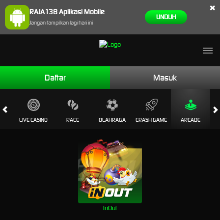
×
RAJA138 Aplikasi Mobile
UNDUH
Jangan tampilkan lagi hari ini
Daftar
Masuk
S
LIVE CASINO
RACE
OLAHRAGA
CRASH GAME
ARCADE
InOut