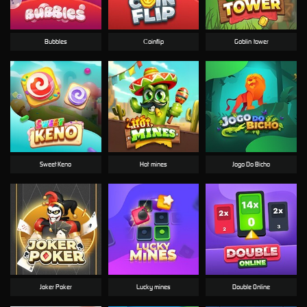
Bubbles
Сoinflip
Goblin-tower
Sweet Keno
Hot-mines
Jogo Do Bicho
Joker Poker
Lucky mines
Double Online